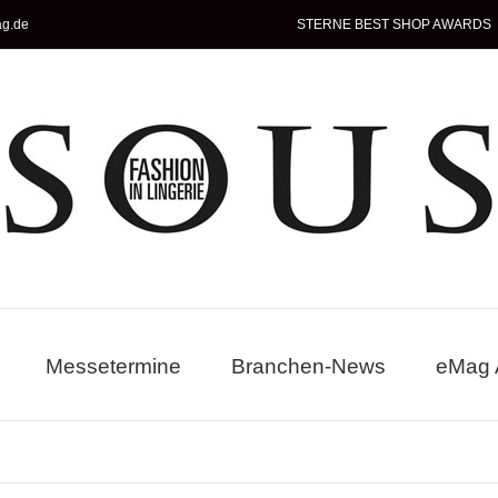
ag.de
STERNE BEST SHOP AWARDS
Messetermine
Branchen-News
eMag 