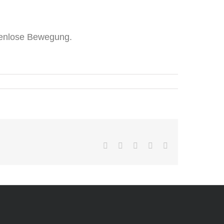
nzenlose Bewegung.
Facebook
X
WhatsApp
Pinterest
E-
Mail