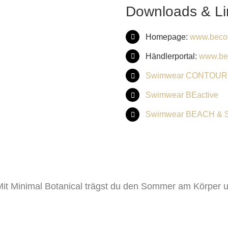
Downloads & Li
Homepage:
www.beco
Händlerportal:
www.be
Swimwear CONTOUR
Swimwear BEactive
Swimwear BEACH &
 Mit Minimal Botanical trägst du den Sommer am Körper u