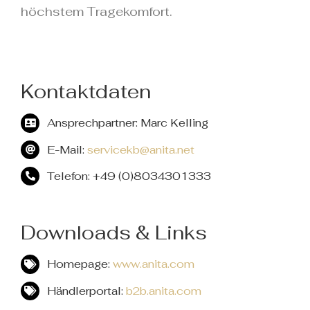
höchstem Tragekomfort.
Kontaktdaten
Ansprechpartner: Marc Kelling
E-Mail:
servicekb@anita.net
Telefon: +49 (0)8034301333
Downloads & Links
Homepage:
www.anita.com
Händlerportal:
b2b.anita.com