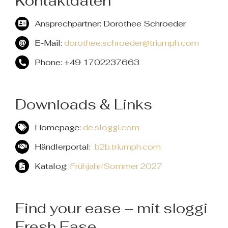
Kontaktdaten
Ansprechpartner: Dorothee Schroeder
E-Mail:
dorothee.schroeder@triumph.com
Phone: +49 1702237663
Downloads & Links
Homepage:
de.sloggi.com
Händlerportal:
b2b.triumph.com
Katalog:
Frühjahr/Sommer 2027
Find your ease – mit sloggi
Fresh Ease