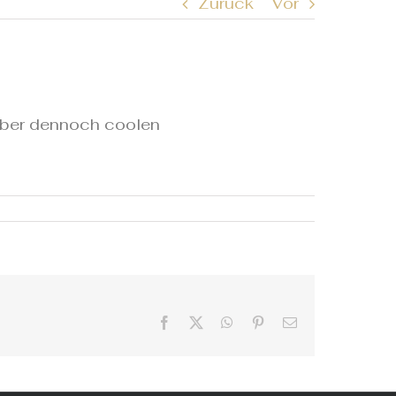
Zurück
Vor
 aber dennoch coolen
Facebook
X
WhatsApp
Pinterest
E-
Mail