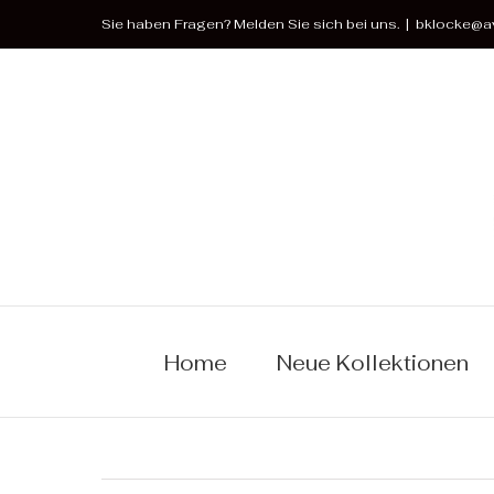
Zum
Sie haben Fragen? Melden Sie sich bei uns.
|
bklocke@av
Inhalt
springen
Home
Neue Kollektionen