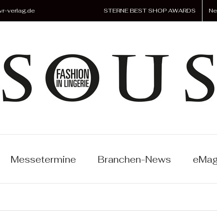
r-verlag.de
STERNE BEST SHOP AWARDS
Ne
Messetermine
Branchen-News
eMag