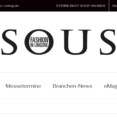
r-verlag.de
STERNE BEST SHOP AWARDS
Ne
Messetermine
Branchen-News
eMag