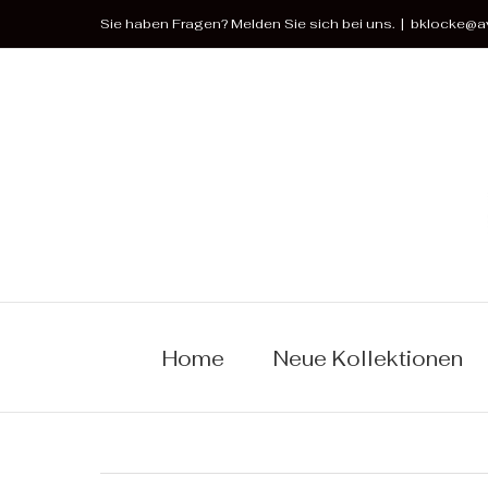
Zum
Sie haben Fragen? Melden Sie sich bei uns.
|
bklocke@av
Inhalt
springen
Home
Neue Kollektionen