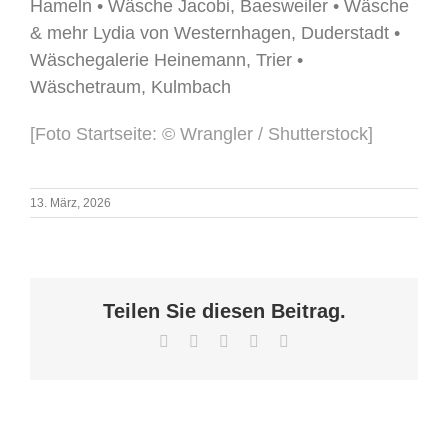
Hameln • Wäsche Jacobi, Baesweiler • Wäsche
& mehr Lydia von Westernhagen, Duderstadt •
Wäschegalerie Heinemann, Trier •
Wäschetraum, Kulmbach
[Foto Startseite: © Wrangler / Shutterstock]
13. März, 2026
Teilen Sie diesen Beitrag.
Facebook
X
WhatsApp
Pinterest
E-
Mail