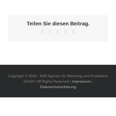
Teilen Sie diesen Beitrag.
Facebook
X
WhatsApp
Pinterest
E-
Mail
Copyright ©
2026 - AVR Agentur für Werbung und Produktion
GmbH | All Rights Reserved |
Impressum
|
Datenschutzerklärung