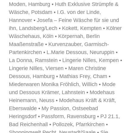
Moden, Hamburg • Huth Exklusive Strümpfe &
Wäsche, Potsdam • I.G. von der Linde,
Hannover • Josefa – Feine Wäsche für sie und
ihn, Landsberg/Lech • Kokett, Kempten • Kölner
Wäschehaus, Köln • Körpernah, Berlin
Maaßenstraße • Kurvenzauber, Garmisch-
Partenkirchen • L.Marie Dessous, Neuruppin •
La Donna, Ramstein • Lingerie Nilles, Kempen •
Lingerie Nilles, Viersen • Maren Christine
Dessous, Hamburg • Mathias Frey, Cham •
Miederwaren Monika Fröhlich, Willich • Mode
und Dessous Krämer, Lahnstein • Modehaus
Heinemann, Neuss • Modehaus Kräft & Kräft,
Eberswalde • My Passion, Ostseebad
Heringsdorf • Passform, Ravensburg • PJ 21.1,
Bad Reichenhall • Pollozek, Pfarrkirchen •
Shoppingwelt Pecht, Neustadt/Saale • Sie