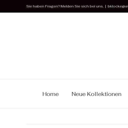
Zum
Sie haben Fragen? Melden Sie sich bei uns.
|
bklocke@av
Inhalt
springen
Home
Neue Kollektionen