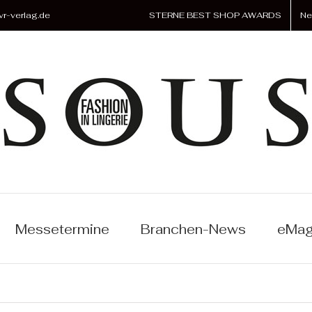
r-verlag.de
STERNE BEST SHOP AWARDS
Ne
Messetermine
Branchen-News
eMag